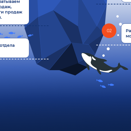
батываем
одаж,
ги продаж
.
02
Ра
мо
отдела