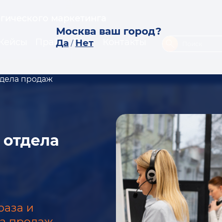
егического маркетинга
Москва ваш город?
Кейсы
Прайс
Блог
Контакты
Да
Нет
/
тдела продаж
 отдела
раза и
ла продаж