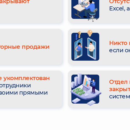
закрывают
Отсутс
Excel,
Никто 
торные продажи
если о
е укомплектован
Отдел 
сотрудники
закрыт
своими прямыми
систем