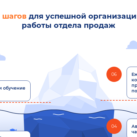
 шагов
для успешной организаци
работы отдела продаж
06
Еж
ко
пр
и обучение
по
04
Ав
ча