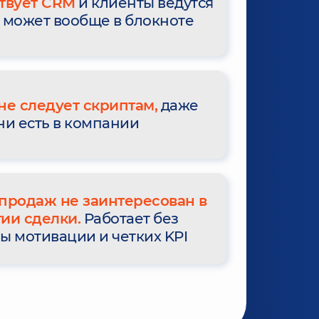
твует CRM
и клиенты ведутся
 а может вообще в блокноте
не следует скриптам,
даже
ни есть в компании
продаж не заинтересован в
ии сделки.
Работает без
ы мотивации и четких KPI