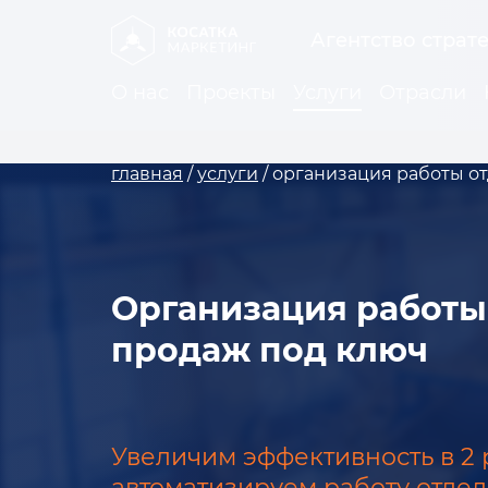
Агентство страт
О нас
Проекты
Услуги
Отрасли
главная
/
услуги
/
организация работы о
Организация работы
продаж под ключ
Увеличим эффективность в 2 
автоматизируем работу отде