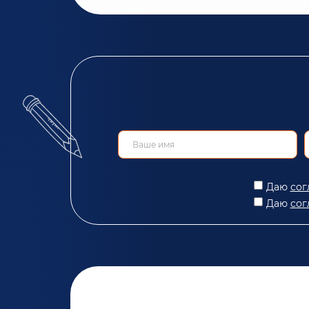
Даю
сог
Даю
сог